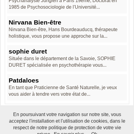
Psychanalyste Jungien à Paris 19ème, Doctorat en
1985 de Psychosociologie de l'Université...
Nirvana Bien-être
Nirvana Bien-être, Hans Bourdeauducq, thérapeute
holistique, vous propose une approche sur la...
sophie duret
Située dans le département de la Savoie, SOPHIE
DURET spécialisée en psychothérapie vous...
Patdaloes
En tant que Praticienne de Santé Naturelle, je veux
vous aider à tendre vers votre état de...
En poursuivant votre navigation sur notre site, vous
acceptez l'installation et l'utilisation de cookies, dans le
Boosté par Arfooo 2.02 - © 2007 - 2017 -
Contact
-
Mentions
respect de notre politique de protection de votre vie
legales