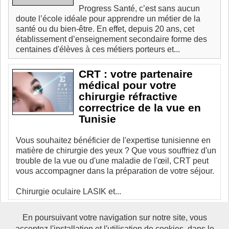
Progress Santé, c’est sans aucun
doute l’école idéale pour apprendre un métier de la
santé ou du bien-être. En effet, depuis 20 ans, cet
établissement d’enseignement secondaire forme des
centaines d'élèves à ces métiers porteurs et...
CRT : votre partenaire
médical pour votre
chirurgie réfractive
correctrice de la vue en
Tunisie
Vous souhaitez bénéficier de l'expertise tunisienne en
matière de chirurgie des yeux ? Que vous souffriez d'un
trouble de la vue ou d'une maladie de l'œil, CRT peut
vous accompagner dans la préparation de votre séjour.
Chirurgie oculaire LASIK et...
En poursuivant votre navigation sur notre site, vous
acceptez l'installation et l'utilisation de cookies, dans le
Boosté par Arfooo 2.02 - © 2007 - 2017 -
Contact
-
Mentions