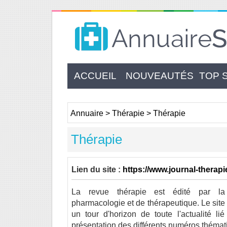
ACCUEIL
NOUVEAUTÉS
TOP 
Annuaire
>
Thérapie
>
Thérapie
Thérapie
Lien du site :
https://www.journal-therapi
La revue thérapie est édité par la
pharmacologie et de thérapeutique. Le sit
un tour d'horizon de toute l'actualité li
présentation des différents numéros thémat