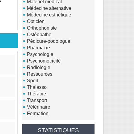
7
Matériel médical
Médecine alternative
Médecine esthétique
Opticien
Orthophoniste
Ostéopathe
Pédicure-podologue
Pharmacie
Psychologie
Psychomotricité
Radiologie
Ressources
Sport
Thalasso
Thérapie
Transport
Vétérinaire
Formation
STATISTIQUES