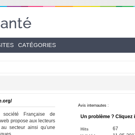
SITES
CATÉGORIES
e.org/
Avis internautes :
 société Française de
Un problème ? Cliquez i
e web propose aux lecteurs
é au secteur ainsi qu'une
67
Hits
iques.