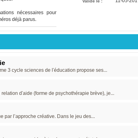
11-05-201
Validé le :
mations nécessaires pour
éros déjà parus.
ie
me 3 cycle sciences de l'éducation propose ses...
elation d'aide (forme de psychothérapie brève), je...
e par l’approche créative. Dans le jeu des...