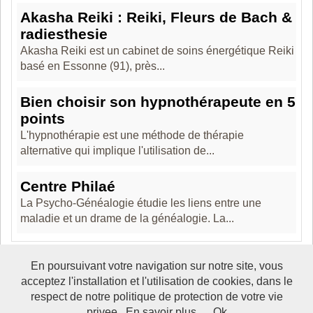
Akasha Reiki : Reiki, Fleurs de Bach &
radiesthesie
Akasha Reiki est un cabinet de soins énergétique Reiki
basé en Essonne (91), près...
Bien choisir son hypnothérapeute en 5
points
L'hypnothérapie est une méthode de thérapie
alternative qui implique l'utilisation de...
Centre Philaé
La Psycho-Généalogie étudie les liens entre une
maladie et un drame de la généalogie. La...
En poursuivant votre navigation sur notre site, vous
acceptez l'installation et l'utilisation de cookies, dans le
Boosté par Arfooo 2.02 - © 2007 - 2017 -
Contact
-
Mentions
respect de notre politique de protection de votre vie
legales
privee.
En savoir plus
Ok