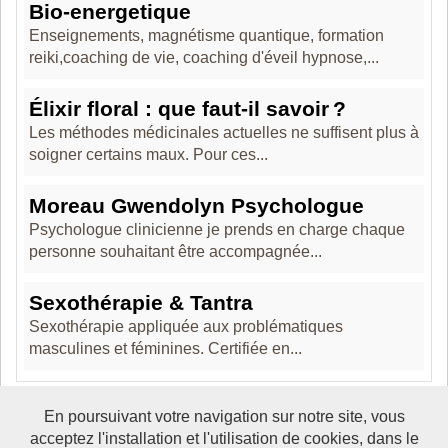
Bio-energetique
Enseignements, magnétisme quantique, formation
reiki,coaching de vie, coaching d'éveil hypnose,...
Élixir floral : que faut-il savoir ?
Les méthodes médicinales actuelles ne suffisent plus à
soigner certains maux. Pour ces...
Moreau Gwendolyn Psychologue
Psychologue clinicienne je prends en charge chaque
personne souhaitant être accompagnée...
Sexothérapie & Tantra
Sexothérapie appliquée aux problématiques
masculines et féminines. Certifiée en...
En poursuivant votre navigation sur notre site, vous
acceptez l'installation et l'utilisation de cookies, dans le
Boosté par Arfooo 2.02 - © 2007 - 2017 -
Contact
-
Mentions