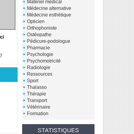
Matériel médical
Médecine alternative
Médecine esthétique
Opticien
Orthophoniste
Ostéopathe
ci
Pédicure-podologue
Pharmacie
Psychologie
7
Psychomotricité
Radiologie
Ressources
Sport
Thalasso
Thérapie
Transport
Vétérinaire
Formation
STATISTIQUES