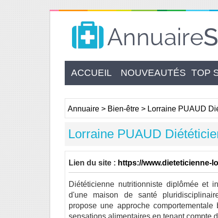
ACCUEIL
NOUVEAUTÉS
TOP 
Annuaire
>
Bien-être
>
Lorraine PUAUD Dié
Lorraine PUAUD Diététici
Lien du site :
https://www.dieteticienne-l
Diététicienne nutritionniste diplômée et 
d'une maison de santé pluridisciplinai
propose une approche comportementale b
sensations alimentaires en tenant compte d