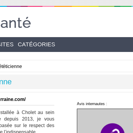
SITES
CATÉGORIES
téticienne
enne
orraine.com/
Avis internautes :
installée à Cholet au sein
re depuis 2013, je vous
asée sur le respect des
e l'indispensable.